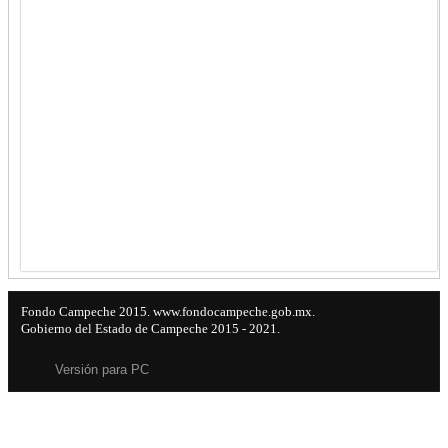
Fondo Campeche 2015. www.fondocampeche.gob.mx.
Gobierno del Estado de Campeche 2015 - 2021.
Versión para PC