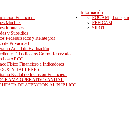
Información
rmación Financiera
FOCAM
Transpar
nes Muebles
FEFICAM
nes Inmuebles
SIPOT
das y Subsidios
os Federalizados y Reintegros
o de Privacidad
grama Anual de Evaluación
edientes Clasificados Como Reservados
echos ARCO
ce Físico Financiero e Indicadores
RSOS Y TALLERES
rama Estatal de Inclusión Financiera
OGRAMA OPERATIVO ANUAL
CUESTA DE ATENCION AL PUBLICO