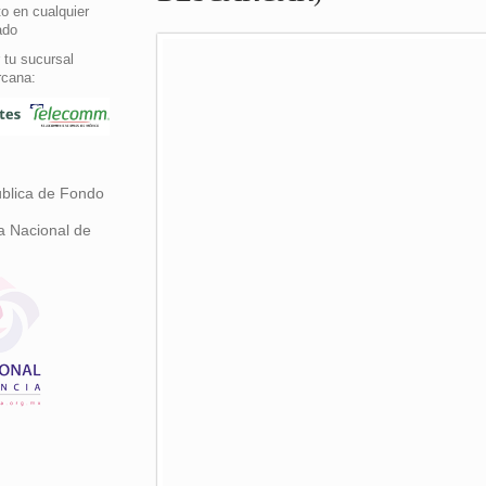
o en cualquier
ado
 tu sucursal
rcana:
ública de Fondo
a Nacional de