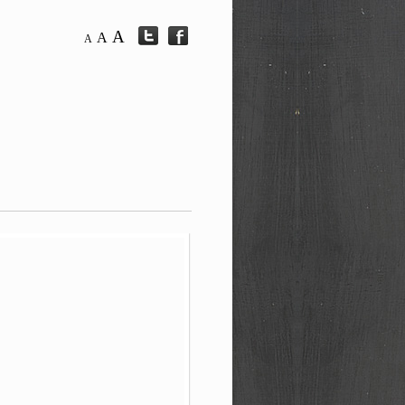
A
A
A