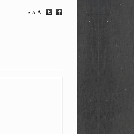
A
A
A