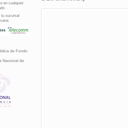
o en cualquier
ado
 tu sucursal
rcana:
ública de Fondo
a Nacional de