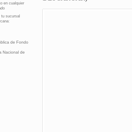
o en cualquier
ado
 tu sucursal
rcana:
ública de Fondo
a Nacional de