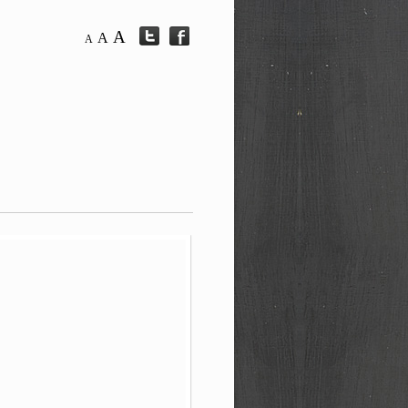
A
A
A