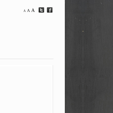
A
A
A