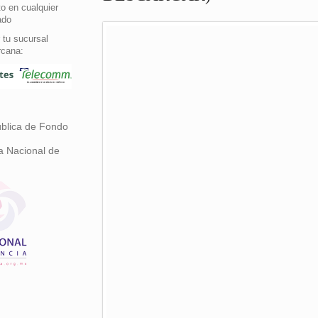
o en cualquier
ado
 tu sucursal
rcana:
ública de Fondo
a Nacional de