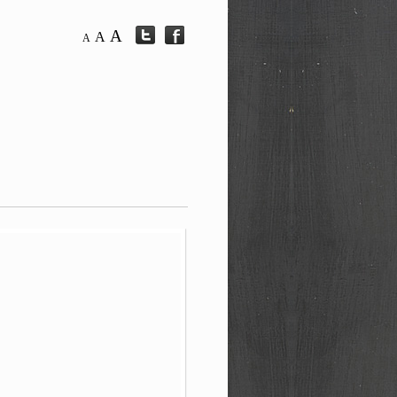
A
A
A